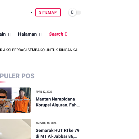
SITEMAP
ain
Halaman
Search
AKSI BERBAGI SEMBAKO UNTUK RINGANKAN BEBAN MASYARAKAT
KPM
PULER POS
APRIL 12, 2025
Mantan Narapidana
Korupsi Alquran, Fahd
A Rafiq, Terlibat Mafia
Hukum, Nama Kapolda
Metro Jaya, Karyoto,
AGUSTUS 18, 2024
Mencuat
Semarak HUT RI ke 79
di MT Al-Jabbar 86,