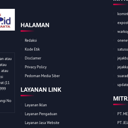
kominf
expost
HALAMAN
warkop
Redaksi
onene
Kode Etik
satusu
Disclamer
jejakba
dan atau
atau
Privacy Policy
jejakk
l atau
Pedoman Media Siber
suarad
si
at (11
update
1999
LAYANAN LINK
MITR
ungi No
Layanan Iklan
Layanan Pengaduan
PT. M
Layanan Jasa Website
PT. J