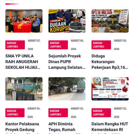
AUGUST 07,
AUGUST 06,
AUGUST 05,
BANDAR
BANDAR
BANDAR
LAMPUNG
LAMPUNG
LAMPUNG
2026
2026
2026
SMA YP UNILA
Sejumlah Proyek
Diduga
RAIH ANUGERAH
Dinas PUPR
Kekurangan
SEKOLAH HIJAU
Lampung Selatan
Pekerjaan Rp3,16
(GREEN SCHOOL
Tahun 2024 dan
Miliar pada 22
AWARD) 2026 DARI
2026 Dilaporkan
Proyek di Dinas
APPeL HIJAU
DPP KAMPUD Ke
BMBK Lampung
INDONESIA
KEJATI Lampung
AUGUST 04,
AUGUST 03,
AUGUST 02,
BANDAR
BANDAR
BANDAR
LAMPUNG
LAMPUNG
LAMPUNG
2026
2026
2026
Kantor Pelaksana
APH Diminta
Dalam Rangka HUT
Proyek Gedung
Tegas, Rumah
Kemerdekaan RI