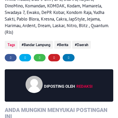
DinoMino, Komandan, KOMDAK, Kodam, Mamarela,
Swadaya 7, Ewako, DePR Kobar, Kondom Raja, Yudha
Sakti, Pablo Blora, Kresna, Cakra, JapStyle, Jejama,
Harimau, Ardent, Dream, Laskar, Nitro, Blitz , Quantum.
(Rls)
Tags
Bandar Lampung
Berita
Daerah
DIPOSTING OLEH
REDAKSI
ANDA MUNGKIN MENYUKAI POSTINGAN
INI