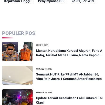
Kejaksaan Tinggi
Penyimpanan BBM
ke-81, For-WIN
Lampung Diduga
Jenis Solar di
Mengadakan
Fiktif
Jalan Soekarno-
Lomba Penulisan
Hatta Seakan
Artikel Dengan
Kebal Hukum
Tema, 81 Tahun RI
Merdeka, Apakah
Kita Sudah
Merdeka?
POPULER POS
APRIL 12, 2025
Mantan Narapidana Korupsi Alquran, Fahd A
Rafiq, Terlibat Mafia Hukum, Nama Kapolda
Metro Jaya, Karyoto, Mencuat
AGUSTUS 18, 2024
Semarak HUT RI ke 79 di MT Al-Jabbar 86,
Vino Raih Juara 1 Ceramah Antar Pesantren
FEBRUARI 05, 2025
Update Terkait Kecelakaan Lalu Lintas di Tol
Ciawi