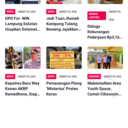
BERITA
AUGUST 05, 2026
BERITA
AUGUST 05, 2026
AUGUST 05,
BANDAR
LAMPUNG
DPD For- WIN
Jadi Tuan, Rumah
2026
Lampung Selatan
Kampung Tulang
Diduga
Ucapkan Selamat
Bawang Jajakkan
Kekurangan
kepada 12 Pejabat
UMKM Bahuga
Pekerjaan Rp3,16
JPTP, Apresiasi
Pada Kunker TP
Miliar pada 22
Pelantikan di
PKK Way Kanan
Proyek di Dinas
Ruang Terbuka
BMBK Lampung
BERITA
AUGUST 05, 2026
BERITA
AUGUST 05, 2026
BANDUNG
AUGUST 05, 2026
Kapolres Baru Way
Pemasangan Plang
Maksimalkan Area
Kanan AKBP
‘Misterius’ Protes
Youth Space,
Ramadhona, Siap
Keras
Camat Cibeunying
Hadapi Tantangan
Kidul Sarankan
Penegakan Hukum
Ketua RW 09
Ajukan
Penambahan
Fasilitas Melalui
Program Prakarsa