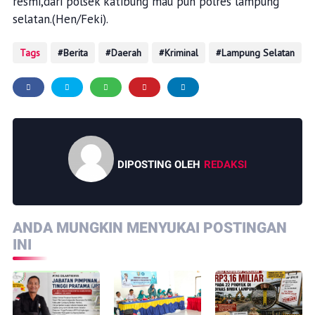
resmi,dari polsek katibung mau pun polres lampung
selatan.(Hen/Feki).
Tags
Berita
Daerah
Kriminal
Lampung Selatan
DIPOSTING OLEH
REDAKSI
ANDA MUNGKIN MENYUKAI POSTINGAN
INI